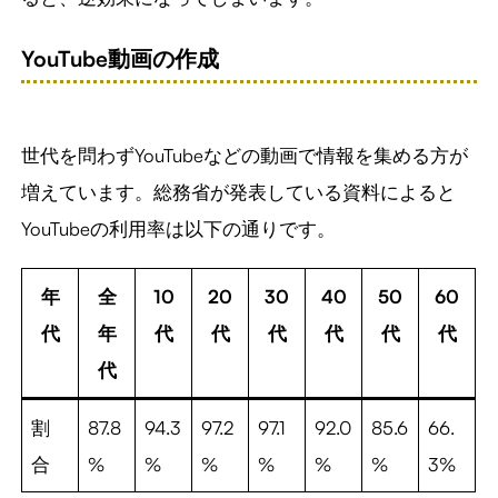
YouTube動画の作成
世代を問わずYouTubeなどの動画で情報を集める方が
増えています。総務省が発表している資料によると
YouTubeの利用率は以下の通りです。
年
全
10
20
30
40
50
60
代
年
代
代
代
代
代
代
代
割
87.8
94.3
97.2
97.1
92.0
85.6
66.
合
%
%
%
%
%
%
3%